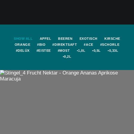
SHOW ALL
APFEL
BEEREN
EXOTISCH
KIRSCHE
ORANGE
#BIO
#DIREKTSAFT
#ACE
#SCHORLE
#DELÜX
#EISTEE
#MOST
•1,0L
•0,5L
•0,33L
•0,2L