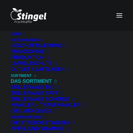
HOME
UNTERNEHMEN
GESCHÄFTSLEITUNG
PHILOSOPHIE
PRODUKTION
Eine Übersicht
UMWELTSCHUTZ
OUTLET / SAFTLADEN
über unsere
SORTIMENT
DAS SORTIMENT
ZOLLERNALB BIO
Säfte
ZOLLERNALB SAFT
ZOLLERNALB SCHORLE
KRAXLER – TRAUFKRAXLER
Auch wenn der Apfel unsere Kernkompetenz
DIE LIMO DELÜX
ist und wir diesen auf die verschiedenste Art
WISSENSWERTES
DIE STREUOBSTWIESEN
und Weise in allen möglichen Säften
APFEL UND VITAMINE