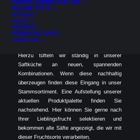
verarbeiten, finden Sie in unserem
UNSERE SAMMELSTELLEN
VEGANE SÄFTE
Sortiment eine Vielzahl an gesundem Obst
AKTUELLES
und vitaminreichen Früchten. Oftmals ist es
KONTAKT
KONTAKT
gerade die Kombination aus verschiedenen
DOWNLOAD SEITE
Früchten zu unterschiedlichen Anteilen, die
LOHNFÜLLUNG
unsere Säfte so schmackhaft machen.
Hierzu tüfteln wir ständig in unserer
Saftküche an neuen, spannenden
Kombinationen. Wenn diese nachhaltig
überzeugen finden diese Eingang in unser
Stammsortiment. Eine Aufstellung unserer
aktuellen Produktpalette finden Sie
nachstehend. Hier können Sie gerne nach
Ihrer Lieblingsfrucht selektieren und
bekommen alle Säfte angezeigt, die wir mit
dieser Fruchtsorte verarbeiten.