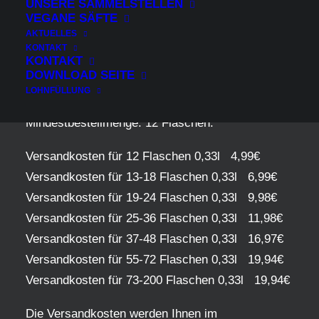
UNSERE SAMMELSTELLEN
VEGANE SÄFTE
Zusätzlich zu den angegebenen Preisen
AKTUELLES
berechnen wir für die Lieferung innerhalb
KONTAKT
KONTAKT
Deutschlands je nach Flaschenmenge bzw.
DOWNLOAD SEITE
Versandkartons enspechende Preise:
LOHNFÜLLUNG
Mindestbestellmenge: 12 Flaschen.
Versandkosten für 12 Flaschen 0,33l 4,99€
Versandkosten für 13-18 Flaschen 0,33l 6,99€
Versandkosten für 19-24 Flaschen 0,33l 9,98€
Versandkosten für 25-36 Flaschen 0,33l 11,98€
Versandkosten für 37-48 Flaschen 0,33l 16,97€
Versandkosten für 55-72 Flaschen 0,33l 19,94€
Versandkosten für 73-200 Flaschen 0,33l 19,94€
Die Versandkosten werden Ihnen im