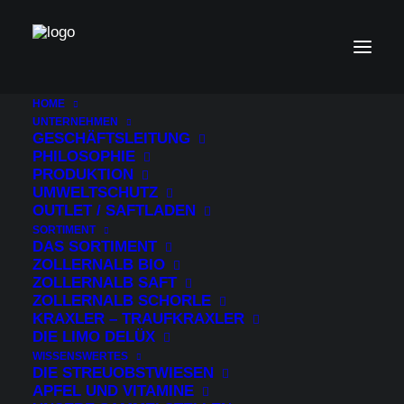
HOME
UNTERNEHMEN
GESCHÄFTSLEITUNG
PHILOSOPHIE
Versand & Lieferung
PRODUKTION
UMWELTSCHUTZ
OUTLET / SAFTLADEN
SORTIMENT
Preise, Versandkosten und
DAS SORTIMENT
Lieferinformationen:
ZOLLERNALB BIO
ZOLLERNALB SAFT
ZOLLERNALB SCHORLE
Die auf den Produktseiten genannten Preise
KRAXLER – TRAUFKRAXLER
enthalten die gesetzliche Mehrwertsteuer und
DIE LIMO DELÜX
sonstige Preisbestandteile.
WISSENSWERTES
DIE STREUOBSTWIESEN
APFEL UND VITAMINE
Wir liefern nur innerhalb Deutschlands.