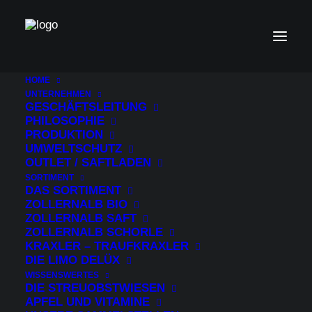
HOME
LayerSlider: Multiple jQuery issue
UNTERNEHMEN
!
GESCHÄFTSLEITUNG
It looks like that another plugin or your theme loads an extra
PHILOSOPHIE
copy of the jQuery library causing problems for LayerSlider
to show your sliders. Please navigate from your WordPress
PRODUKTION
admin sidebar to LayerSlider -> Options -> Advanced and
UMWELTSCHUTZ
enable the "Include scripts in the footer" option.
OUTLET / SAFTLADEN
SORTIMENT
DAS SORTIMENT
ZOLLERNALB BIO
ZOLLERNALB SAFT
ZOLLERNALB SCHORLE
KRAXLER – TRAUFKRAXLER
DIE LIMO DELÜX
WISSENSWERTES
DIE STREUOBSTWIESEN
APFEL UND VITAMINE